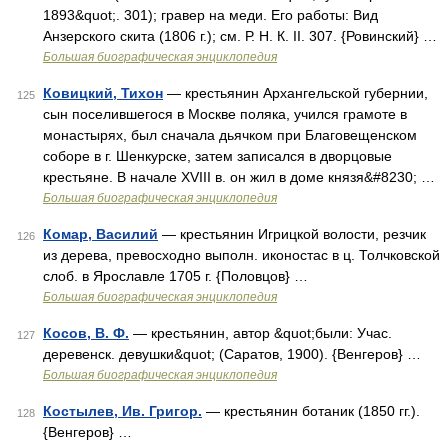
1893&quot;. 301); гравер на меди. Его работы: Вид
Анзерского скита (1806 г.); см. Р. Н. К. II. 307. {Ровинский} …
Большая биографическая энциклопедия
Ковицкий, Тихон
— крестьянин Архангельской губернии,
125
сын поселившегося в Москве поляка, учился грамоте в
монастырях, был сначала дьячком при Благовещенском
соборе в г. Шенкурске, затем записался в дворцовые
крестьяне. В начале XVIII в. он жил в доме князя&#8230; …
Большая биографическая энциклопедия
Комар, Василий
— крестьянин Игрицкой волости, резчик
126
из дерева, превосходно выполн. иконостас в ц. Толчковской
слоб. в Ярославле 1705 г. {Половцов} …
Большая биографическая энциклопедия
Косов, В. Ф.
— крестьянин, автор &quot;были: Учас.
127
деревенск. девушки&quot; (Саратов, 1900). {Венгеров} …
Большая биографическая энциклопедия
Костылев, Ив. Григор.
— крестьянин ботаник (1850 гг.).
128
{Венгеров} …