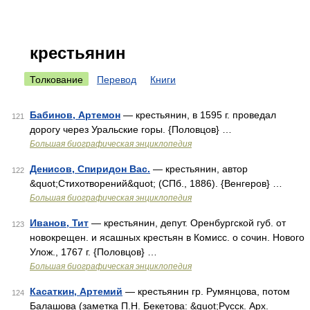
крестьянин
Толкование
Перевод
Книги
Бабинов, Артемон
— крестьянин, в 1595 г. проведал
121
дорогу через Уральские горы. {Половцов} …
Большая биографическая энциклопедия
Денисов, Спиридон Вас.
— крестьянин, автор
122
&quot;Стихотворений&quot; (СПб., 1886). {Венгеров} …
Большая биографическая энциклопедия
Иванов, Тит
— крестьянин, депут. Оренбургской губ. от
123
новокрещен. и ясашных крестьян в Комисс. о сочин. Нового
Улож., 1767 г. {Половцов} …
Большая биографическая энциклопедия
Касаткин, Артемий
— крестьянин гр. Румянцова, потом
124
Балашова (заметка П.Н. Бекетова: &quot;Русск. Арх.